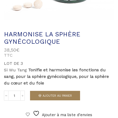
HARMONISE LA SPHÈRE
GYNÉCOLOGIQUE
38,50
€
TTC
LOT DE 3
Si Wu Tang
Tonifie et harmonise les fonctions du
sang, pour la sphère gynécologique, pour la sphère
du cœur et du foie
AJOUTER AU PANIER
quantité
de
Harmonise
la
Ajouter à ma liste d'envies
sphère