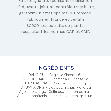
Charte Qualité, réduisant l’utilisation
d’adjuvants joint au contrôle traçabilité,
garantit un effet optimal du remède.
Fabriqué en France et certifié
ISO9001Les extraits de plantes
respectent les normes GAP et GMP.
INGRÉDIENTS
DANG GUI – Angelica Sinensis 6g
SHU DI HUANG – Rehmania Glutinosa 6g
BAI SHAO YAO – Paeonia Lactiflora 6g
CHUAN XIONG – Ligusticum chuanxiong 6g
Agent de charge : Cellulose, amidon de maïs.
Anti-agglomérants: talc, stéarate de magnésium.