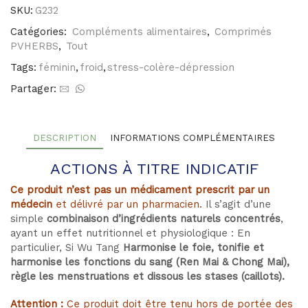
gynécologique
SKU:
G232
Catégories:
Compléments alimentaires
,
Comprimés
PVHERBS
,
Tout
Tags:
féminin
,
froid
,
stress-colère-dépression
Partager:
DESCRIPTION
INFORMATIONS COMPLÉMENTAIRES
ACTIONS À TITRE INDICATIF
Ce produit n’est pas un médicament prescrit par un
médecin
et délivré par un pharmacien.
Il s’agit d’une
simple
combinaison d’ingrédients naturels concentrés
,
ayant un effet nutritionnel et physiologique : En
particulier, Si Wu Tang
Harmonise le foie, t
onifie et
harmonise les fonctions du sang (Ren Mai & Chong Mai),
règle les menstruations et dissous les stases (caillots).
Attention :
Ce produit doit être tenu hors de portée des