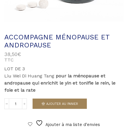
ACCOMPAGNE MÉNOPAUSE ET
ANDROPAUSE
38,50
€
TTC
LOT DE 3
Liu Wei Di Huang Tang
pour la ménopause et
andropause qui
enrichit le yin et tonifie le rein, le
foie et la rate
AJOUTER AU PANIER
quantité
de
Accompagne
ménopause
Ajouter à ma liste d'envies
et