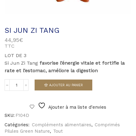
SI JUN ZI TANG
44,95
€
TTC
LOT DE 3
Si Jun Zi Tang
favorise l’énergie vitale et fortifie la
rate et l’estomac, améliore la digestion
AJOUTER AU PANIER
quantité
de
Si
Jun
Ajouter à ma liste d'envies
Zi
Tang
SKU:
F104D
Catégories:
Compléments alimentaires
,
Comprimés
Pilules Green Nature
,
Tout