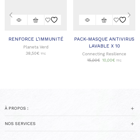
RENFORCE L’IMMUNITÉ
PACK-MASQUE ANTIVIRUS
LAVABLE X 10
Planeta Verd
38,50
€
Connecting Resilience
TTC
Le
Le
15,00
€
10,00
€
TTC
prix
prix
initial
actuel
était :
est :
15,00€.
10,00€.
À PROPOS :
NOS SERVICES