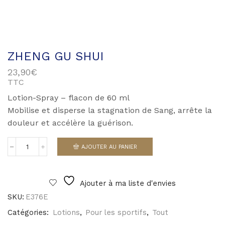
ZHENG GU SHUI
23,90
€
TTC
Lotion-Spray – flacon de 60 ml
Mobilise et disperse la stagnation de Sang, arrête la
douleur et accélère la guérison.
AJOUTER AU PANIER
quantité
de
Zheng
Gu
Ajouter à ma liste d'envies
Shui
SKU:
E376E
Catégories:
Lotions
,
Pour les sportifs
,
Tout