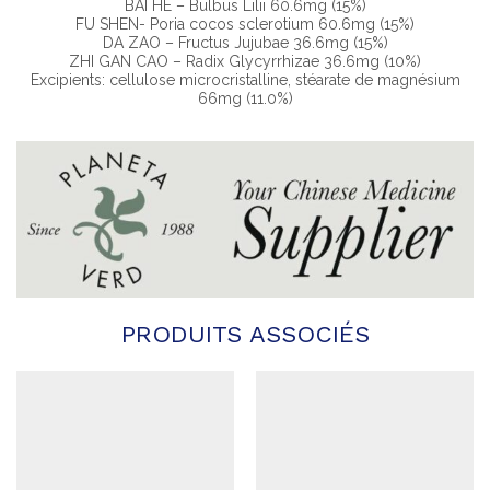
BAI HE – Bulbus Lilii 60.6mg (15%)
FU SHEN- Poria cocos sclerotium 60.6mg (15%)
DA ZAO – Fructus Jujubae 36.6mg (15%)
ZHI GAN CAO – Radix Glycyrrhizae 36.6mg (10%)
Excipients: cellulose microcristalline, stéarate de magnésium
66mg (11.0%)
PRODUITS ASSOCIÉS