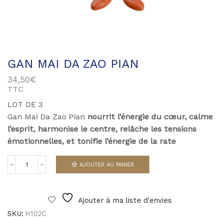
GAN MAI DA ZAO PIAN
34,50
€
TTC
LOT DE 3
Gan Mai Da Zao Pian
nourrit l’énergie du cœur, calme
l’esprit, harmonise le centre, relâche les tensions
émotionnelles, et tonifie l’énergie de la rate
AJOUTER AU PANIER
quantité
de
Gan
Mai
Ajouter à ma liste d'envies
Da
Zao
SKU:
H102C