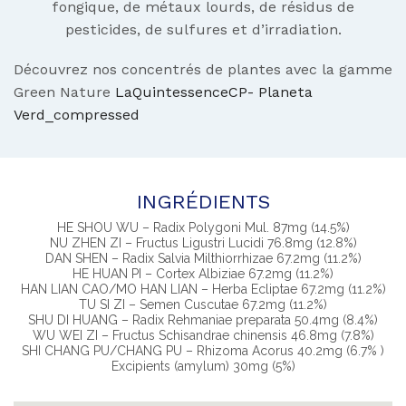
fongique, de métaux lourds, de résidus de
pesticides, de sulfures et d’irradiation.
Découvrez nos concentrés de plantes avec la gamme
Green Nature
LaQuintessenceCP- Planeta
Verd_compressed
INGRÉDIENTS
HE SHOU WU – Radix Polygoni Mul. 87mg (14.5%)
NU ZHEN ZI – Fructus Ligustri Lucidi 76.8mg (12.8%)
DAN SHEN – Radix Salvia Milthiorrhizae 67.2mg (11.2%)
HE HUAN PI – Cortex Albiziae 67.2mg (11.2%)
HAN LIAN CAO/MO HAN LIAN – Herba Ecliptae 67.2mg (11.2%)
TU SI ZI – Semen Cuscutae 67.2mg (11.2%)
SHU DI HUANG – Radix Rehmaniae preparata 50.4mg (8.4%)
WU WEI ZI – Fructus Schisandrae chinensis 46.8mg (7.8%)
SHI CHANG PU/CHANG PU – Rhizoma Acorus 40.2mg (6.7% )
Excipients (amylum) 30mg (5%)