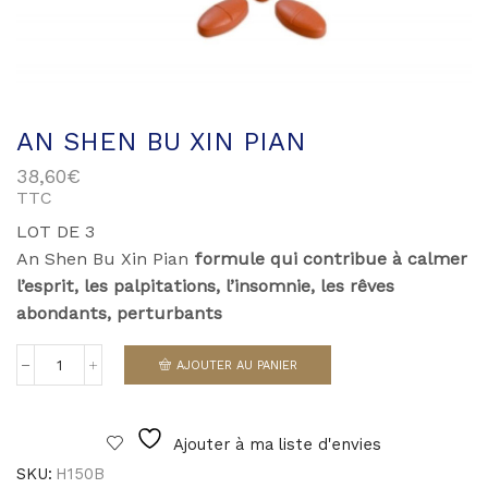
AN SHEN BU XIN PIAN
38,60
€
TTC
LOT DE 3
An Shen Bu Xin Pian
formule
qui contribue à calmer
l’esprit, les palpitations, l’insomnie, les rêves
abondants, perturbants
AJOUTER AU PANIER
quantité
de
An
Shen
Ajouter à ma liste d'envies
Bu
Xin
SKU:
H150B