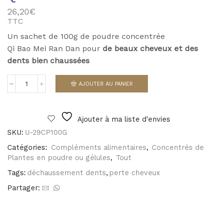
26,20
€
TTC
Un sachet de 100g de poudre concentrée
Qi Bao Mei Ran Dan pour
de beaux cheveux et des
dents bien chaussées
AJOUTER AU PANIER
quantité
de
Qi
Bao
Ajouter à ma liste d'envies
Mei
Ran
SKU:
U-29CP100G
Dan
Catégories:
Compléments alimentaires
,
Concentrés de
Plantes en poudre ou gélules
,
Tout
Tags:
déchaussement dents
,
perte cheveux
Partager: