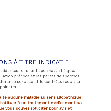
NS À TITRE INDICATIF
lider les reins, antispermatorrhéique,
culation précoce et les pertes de spermes
ndurance sexuelle et le contrôle, r
éduit la
sphincter.
raite aucune maladie au sens allopathique
ubstituer à un traitement médicamenteux
e vous pouvez solliciter pour avis et