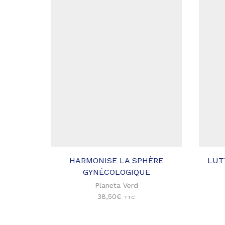
Ajouter
à ma
liste
d'envies
HARMONISE LA SPHÈRE
LUT
GYNÉCOLOGIQUE
Planeta Verd
38,50
€
TTC