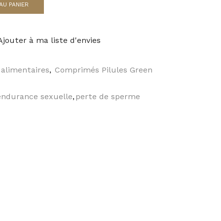
AU PANIER
Ajouter à ma liste d'envies
alimentaires
,
Comprimés Pilules Green
endurance sexuelle
,
perte de sperme