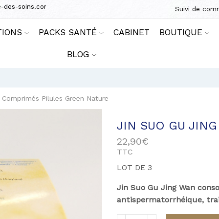
e-des-soins.com
Suivi de co
TIONS
PACKS SANTÉ
CABINET
BOUTIQUE
BLOG
Comprimés Pilules Green Nature
JIN SUO GU JIN
22,90
€
TTC
LOT DE 3
Jin Suo Gu Jing Wan consol
antispermatorrhéique, trai