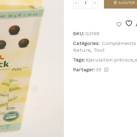
AJOUTER 
quantité
de
Jin
Suo
Gu
SKU:
G319B
Jing
Wan
Catégories:
Compléments 
Nature
,
Tout
Tags:
éjaculation précoce
,
Partager: