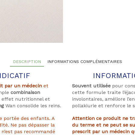
DESCRIPTION
INFORMATIONS COMPLÉMENTAIRES
NDICATIF
INFORMATIO
it par un médecin
et
Souvent utilisée
pour conso
imple
combinaison
cette formule traite l’éja
 effet nutritionnel et
involontaires, améliore l’e
ng
Wan consolide les reins.
pollakiurie et renforce le 
e portée des enfants. A
Attention ce produit ne t
dité. Ne pas dépasser la
du terme et ne peut se s
t n’est pas recommandé
prescrit par un médecin qu