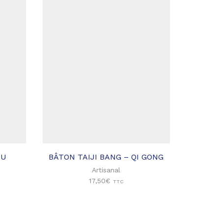
Ajouter
Ajouter à
à ma
ma liste
liste
d'envies
d'envies
OU
BÂTON TAIJI BANG – QI GONG
REN
Artisanal
17,50
€
TTC