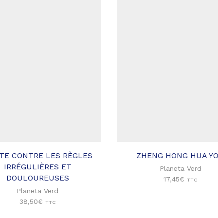
Ajouter
à ma
liste
d'envies
TE CONTRE LES RÈGLES
ZHENG HONG HUA Y
IRRÉGULIÈRES ET
Planeta Verd
DOULOUREUSES
17,45
€
TTC
Planeta Verd
38,50
€
TTC