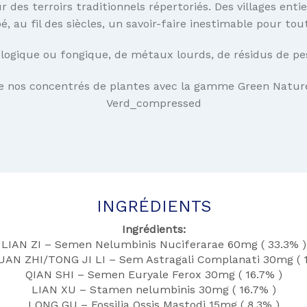
s terroirs traditionnels répertoriés. Des villages entie
, au fil des siècles, un savoir-faire inestimable pour tou
ogique ou fongique, de métaux lourds, de résidus de pesti
de nos concentrés de plantes avec la gamme Green Natu
Verd_compressed
INGRÉDIENTS
Ingrédients:
LIAN ZI – Semen Nelumbinis Nuciferarae 60mg ( 33.3% )
UAN ZHI/TONG JI LI – Sem Astragali Complanati 30mg ( 1
QIAN SHI – Semen Euryale Ferox 30mg ( 16.7% )
LIAN XU – Stamen nelumbinis 30mg ( 16.7% )
LONG GU – Fossilia Ossis Mastodi 15mg ( 8.3% )