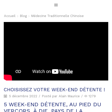
Accueil
Blog
Médecine Traditionnelle Chinoise
CHOISISSEZ VOTRE WEEK-END DÉTENTE !
5 décembre 2022
/
Posté par
Alain Maurice
/
1279
5 WEEK-END DÉTENTE, AU PIED DU
VERCORS, À DIE, PAYS DE LA