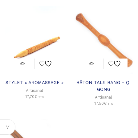
STYLET « AROMASSAGE »
BÂTON TAIJI BANG – QI
GONG
Artisanal
17,70
€
Artisanal
TTC
17,50
€
TTC