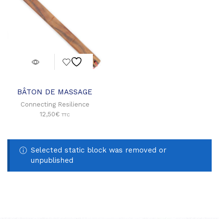
BÂTON DE MASSAGE
Connecting Resilience
12,50
€
TTC
Selected static block was removed or
unpublished