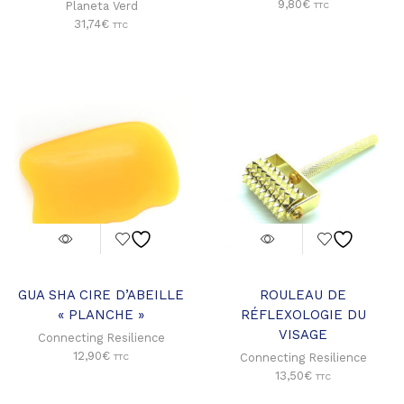
9,80
€
Planeta Verd
TTC
31,74
€
TTC
GUA SHA CIRE D’ABEILLE
ROULEAU DE
« PLANCHE »
RÉFLEXOLOGIE DU
VISAGE
Connecting Resilience
12,90
€
Connecting Resilience
TTC
13,50
€
TTC