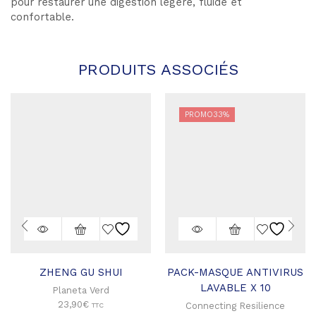
pour restaurer une digestion légère, fluide et
confortable.
PRODUITS ASSOCIÉS
PROMO
33%
ZHENG GU SHUI
PACK-MASQUE ANTIVIRUS
LAVABLE X 10
Planeta Verd
23,90
€
Connecting Resilience
TTC