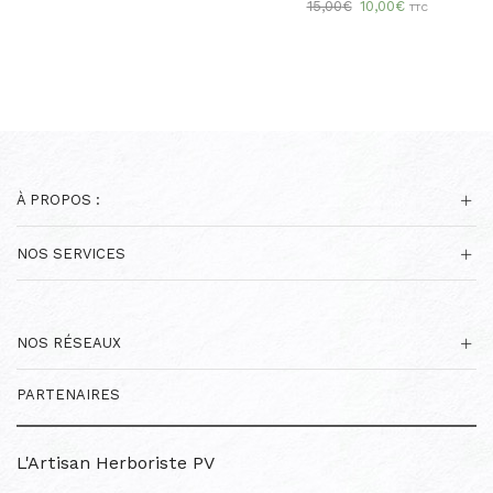
Le
Le
15,00
€
10,00
€
TTC
prix
prix
initial
actuel
était :
est :
15,00€.
10,00€.
À PROPOS :
NOS SERVICES
NOS RÉSEAUX
PARTENAIRES
L'Artisan Herboriste PV