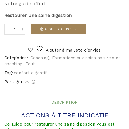
Notre guide offert
Restaurer une saine digestion
AJOUTER AU PANIER
quantité
de
Restaurer
une
Ajouter à ma liste d'envies
saine
digestion
Catégories:
Coaching
,
Formations aux soins naturels et
coaching
,
Tout
Tag:
confort digestif
Partager:
DESCRIPTION
ACTIONS À TITRE INDICATIF
Ce guide pour restaurer une saine digestion vous est