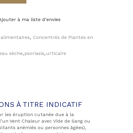
Ajouter à ma liste d'envies
alimentaires
,
Concentrés de Plantes en
eau sèche
,
psoriasis
,
urticaire
NS À TITRE INDICATIF
r les éruption cutanée due à la
d’un Vent Chaleur avec Vide de Sang ou
ltants anémiés ou personnes âgées),