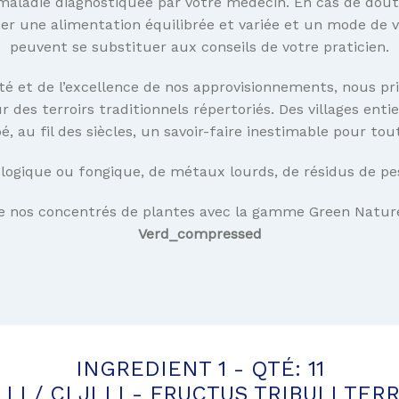
aladie diagnostiquée par votre médecin. En cas de dout
 une alimentation équilibrée et variée et un mode de vi
peuvent se substituer aux conseils de votre praticien.
té et de l’excellence de nos approvisionnements, nous pri
s terroirs traditionnels répertoriés. Des villages entie
, au fil des siècles, un savoir-faire inestimable pour tou
ogique ou fongique, de métaux lourds, de résidus de pesti
de nos concentrés de plantes avec la gamme Green Natu
Verd_compressed
INGREDIENT 1 - QTÉ: 11
I LI / CI JI LI - FRUCTUS TRIBULI TER