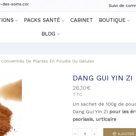
e-des-soins.com
Suivi de co
TIONS
PACKS SANTÉ
CABINET
BOUTIQUE
BLOG
Concentrés De Plantes En Poudre Ou Gélules
DANG GUI YIN ZI
26,10
€
TTC
Un sachet de 100g de pou
Dang Gui Yin Zi
pour les é
psoriasis, urticaire
AJOUTER 