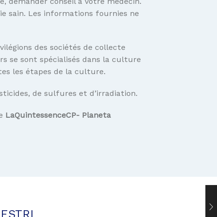
e, demander conseil à votre médecin.
e sain. Les informations fournies ne
vilégions des sociétés de collecte
rs se sont spécialisés dans la culture
tes les étapes de la culture.
cides, de sulfures et d’irradiation.
re
LaQuintessenceCP- Planeta
RESTRI