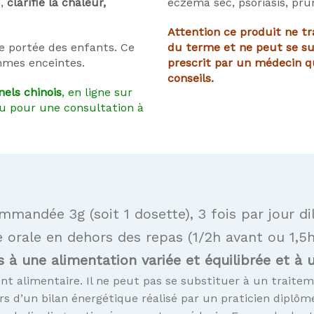
i,
clarifie la chaleur,
eczéma sec, psoriasis, prur
Attention ce produit ne t
e portée des enfants. Ce
du terme et ne peut se s
mmes enceintes.
prescrit par un médecin qu
conseils.
nels chinois
, en ligne sur
ou pour une consultation à
mandée 3g (soit 1 dosette), 3 fois par jour di
e orale en dehors des repas (1/2h avant ou 1,5h
 à une alimentation variée et équilibrée et à 
t alimentaire. Il ne peut pas se substituer à un traitem
rs d’un bilan énergétique réalisé par un praticien diplôm