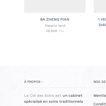
à ma
liste
d'envies
BA ZHENG PIAN
1 V
DIA
Planeta Verd
26,80
€
TTC
À PROPOS :
NOS SE
La Clé des Soins est
un cabinet
Mentio
spécialisé en soins traditionnels
Condit