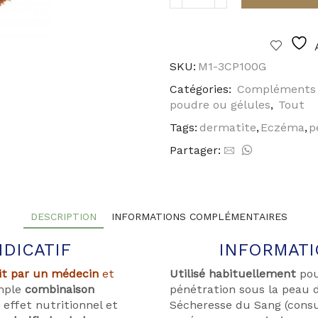
quantité
de
Dang
Gui
Yin
SKU:
M1-3CP100G
Zi
Catégories:
Compléments 
poudre ou gélules
,
Tout
Tags:
dermatite
,
Eczéma
,
p
Partager:
DESCRIPTION
INFORMATIONS COMPLÉMENTAIRES
NDICATIF
INFORMATIO
it par un médecin
et
Utilisé habituellement
pou
imple
combinaison
pénétration sous la peau 
 effet nutritionnel et
Sécheresse du Sang (consu