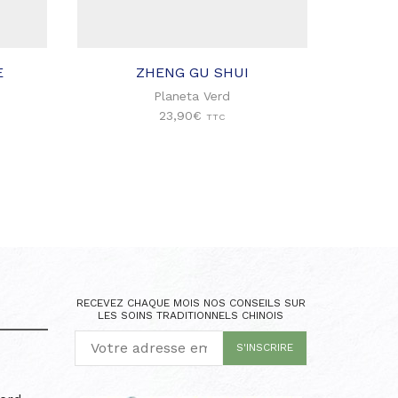
à ma
liste
d'envies
E
ZHENG GU SHUI
HARMO
SANG
Planeta Verd
23,90
€
TTC
RECEVEZ CHAQUE MOIS NOS CONSEILS SUR
LES SOINS TRADITIONNELS CHINOIS