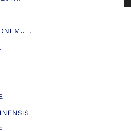
ONI MUL.
A
E
INENSIS
E