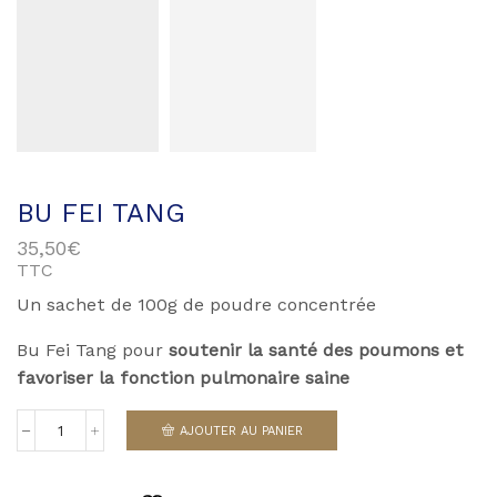
BU FEI TANG
35,50
€
TTC
Un sachet de 100g de poudre concentrée
Bu Fei Tang pour
soutenir la santé des poumons et
favoriser la fonction pulmonaire saine
AJOUTER AU PANIER
quantité
de
Bu