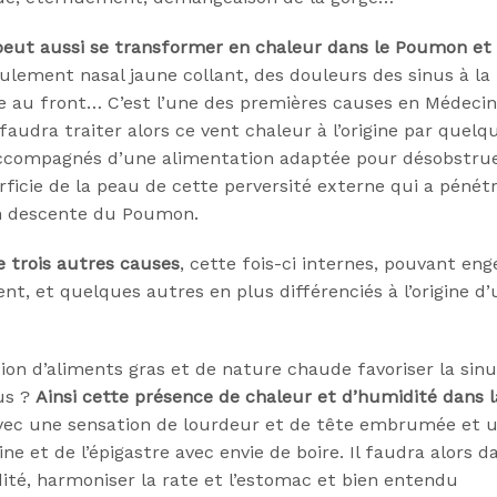
 il peut aussi se transformer en chaleur dans le Poumon et
lement nasal jaune collant, des douleurs des sinus à la
te au front… C’est l’une des premières causes en Médeci
faudra traiter alors ce vent chaleur à l’origine par quelq
accompagnés d’une alimentation adaptée pour désobstrue
perficie de la peau de cette perversité externe qui a pénét
ion descente du Poumon.
te trois autres causes
, cette fois-ci internes, pouvant en
 et quelques autres en plus différenciés à l’origine d’
n d’aliments gras et de nature chaude favoriser la sinu
us ?
Ainsi cette présence de chaleur et d’humidité dans l
ec une sensation de lourdeur et de tête embrumée et 
ine et de l’épigastre avec envie de boire. Il faudra alors d
dité, harmoniser la rate et l’estomac et bien entendu