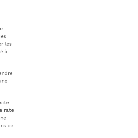
ne
ues
r les
ré à
gendre
une
site
a rate
une
ans ce