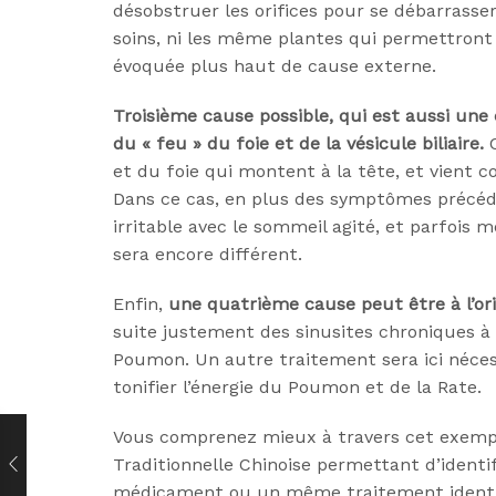
désobstruer les orifices pour se débarrasse
soins, ni les même plantes qui permettront 
évoquée plus haut de cause externe.
Troisième cause possible, qui est aussi une
du « feu » du foie et de la vésicule biliaire.
C
et du foie qui montent à la tête, et vient c
Dans ce cas, en plus des symptômes précéd
irritable avec le sommeil agité, et parfois
sera encore différent.
Enfin,
une quatrième cause peut être à l’ori
suite justement des sinusites chroniques à r
Poumon. Un autre traitement sera ici nécess
tonifier l’énergie du Poumon et de la Rate.
Vous comprenez mieux à travers cet exempl
Traditionnelle Chinoise permettant d’identif
médicament ou un même traitement identi