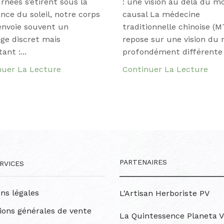
urnées s’étirent sous la
: une vision au delà du m
nce du soleil, notre corps
causal La médecine
envoie souvent un
traditionnelle chinoise (
ge discret mais
repose sur une vision du
ant :...
profondément différente 
nuer La Lecture
Continuer La Lecture
PARTENAIRES
RVICES
ns légales
L'Artisan Herboriste PV
ions générales de vente
La Quintessence Planeta V