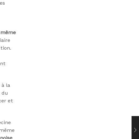
es
re même
iaire
tion.
ent
à la
e du
cer et
ecine
n même
noise