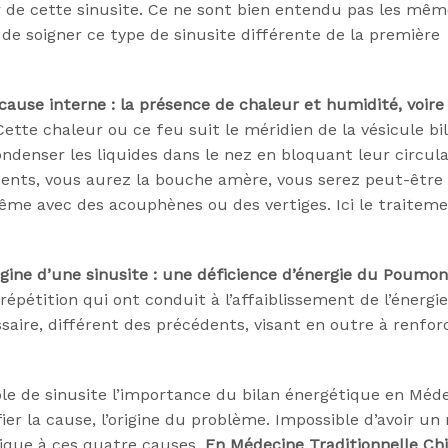
r de cette sinusite. Ce ne sont bien entendu pas les mêm
de soigner ce type de sinusite différente de la première
 cause interne : la présence de chaleur et humidité, voi
ette chaleur ou ce feu suit le méridien de la vésicule bil
ondenser les liquides dans le nez en bloquant leur circula
ents, vous aurez la bouche amère, vous serez peut-être
 même avec des acouphènes ou des vertiges. Ici le traitem
gine d’une sinusite : une déficience d’énergie du Poumon
épétition qui ont conduit à l’affaiblissement de l’énergi
aire, différent des précédents, visant en outre à renfor
e de sinusite l’importance du bilan énergétique en Méd
ier la cause, l’origine du problème. Impossible d’avoir u
que à ces quatre causes.
En Médecine Traditionnelle Chi