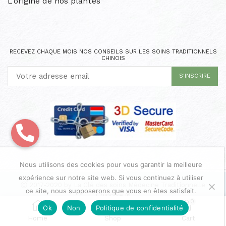
L'origine de nos plantes
RECEVEZ CHAQUE MOIS NOS CONSEILS SUR LES SOINS TRADITIONNELS
CHINOIS
Nous utilisons des cookies pour vous garantir la meilleure
expérience sur notre site web. Si vous continuez à utiliser
Ⓒ 2017-2020 by La Clé des soins Médecine Traditionnelle
ce site, nous supposerons que vous en êtes satisfait.
Chinoise ®
0
Ok
Non
Politique de confidentialité
Suivi de commande
Home
Shop
Cart