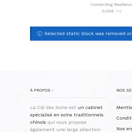
Connecting Resilienc
0,00
€
TTC
Selected static block was removed o
À PROPOS :
NOS SE
La Clé des Soins est
un cabinet
Mentio
spécialisé en soins traditionnels
Condit
chinois
qui vous propose
Nos e
également une large sélection