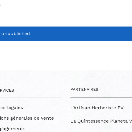
e
r unpublished
PARTENAIRES
RVICES
ns légales
L'Artisan Herboriste PV
ions générales de vente
La Quintessence Planeta V
ngagements