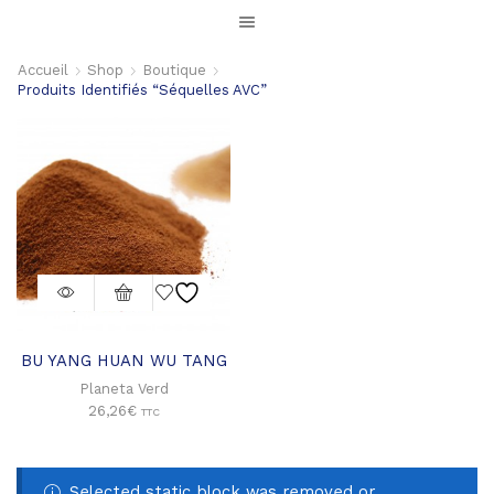
Accueil
Shop
Boutique
Produits Identifiés “séquelles AVC”
BU YANG HUAN WU TANG
Planeta Verd
26,26
€
TTC
Selected static block was removed or