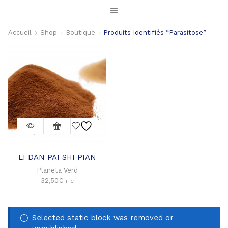
Accueil
Shop
Boutique
Produits Identifiés “parasitose”
LI DAN PAI SHI PIAN
Planeta Verd
32,50
€
TTC
Selected static block was removed or