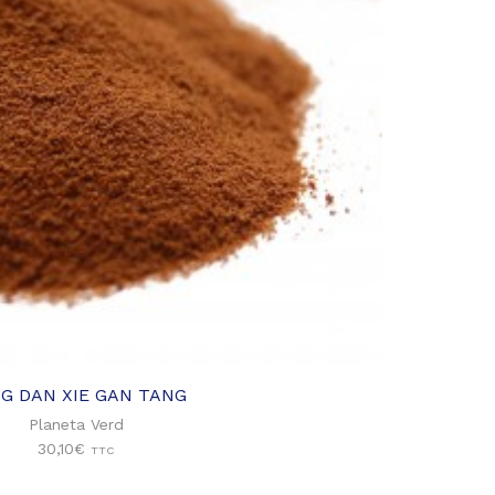
Ajouter
à ma
liste
d'envies
G DAN XIE GAN TANG
Planeta Verd
30,10
€
TTC