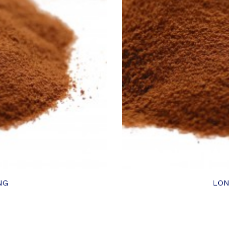
Ajouter
à ma
liste
d'envies
NG
LON