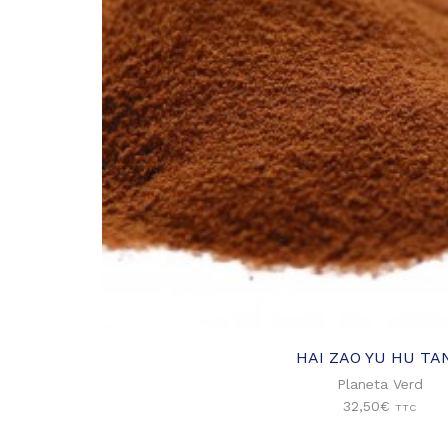
HAI ZAO YU HU TA
Planeta Verd
32,50
€
TTC