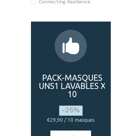
Connecting Resilience
PACK-MASQUES
UNS1 LAVABLES X
10
-25%
€29,90 / 10 masques