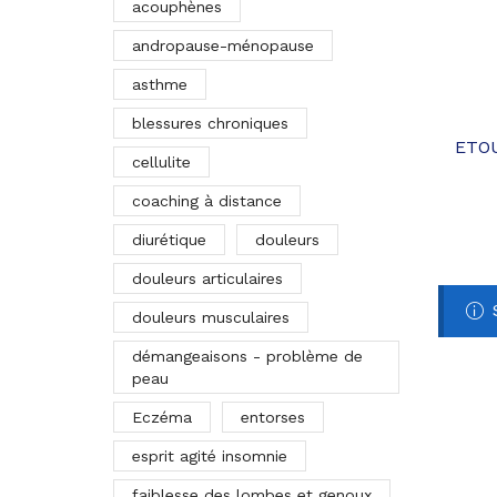
acouphènes
andropause-ménopause
asthme
blessures chroniques
ETOU
cellulite
coaching à distance
diurétique
douleurs
douleurs articulaires
douleurs musculaires
démangeaisons - problème de
peau
Eczéma
entorses
esprit agité insomnie
faiblesse des lombes et genoux