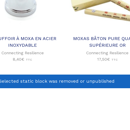
Ajouter
Ajouter à
à ma
ma liste
liste
d'envies
d'envies
FFOIR À MOXA EN ACIER
MOXAS BÂTON PURE QU
INOXYDABLE
SUPÉRIEURE OR
Connecting Resilience
Connecting Resilience
8,40
€
17,50
€
TTC
TTC
Selected static block was removed or unpublished