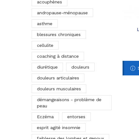
acouphènes
andropause-ménopause
asthme
blessures chroniques
cellulite
coaching à distance
diurétique
douleurs
douleurs articulaires
douleurs musculaires
démangeaisons - problème de
peau
Eczéma
entorses
esprit agité insomnie
faiblesse des lombes et genoux