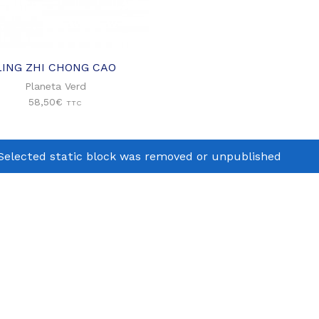
Ajouter
à ma
liste
d'envies
LING ZHI CHONG CAO
Planeta Verd
58,50
€
TTC
Selected static block was removed or unpublished