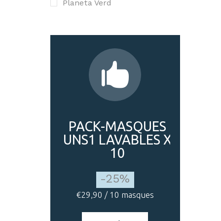
Planeta Verd
PACK-MASQUES
UNS1 LAVABLES X
10
-25%
€29,90 / 10 masques